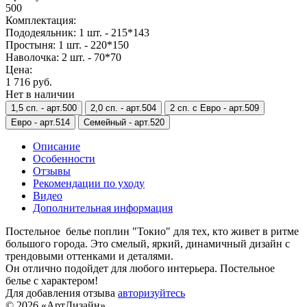
500
Комплектация:
Пододеяльник: 1 шт. - 215*143
Простыня: 1 шт. - 220*150
Наволочка: 2 шт. - 70*70
Цена:
1 716 руб.
Нет в наличии
1,5 сп. -
арт.500
2,0 сп. -
арт.504
2 сп. с Евро -
арт.509
Евро -
арт.514
Семейный -
арт.520
Описание
Особенности
Отзывы
Рекомендации по уходу
Видео
Дополнительная информация
Постельное белье поплин "Токио" для тех, кто живет в ритме
большого города. Это смелый, яркий, динамичный дизайн с
трендовыми оттенками и деталями.
Он отлично подойдет для любого интерьера. Постельное
белье с характером!
Для добавления отзыва
авторизуйтесь
© 2026 «АртДизайн»