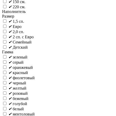
✔
150 см.
✔
220 см.
Наполнитель
Размер
✔
1,5 сп.
✔
Евро
✔
2,0 сп.
✔
2 сп. с Евро
✔
Семейный
✔
Детский
Гамма
✔
зеленый
✔
серый
✔
оранжевый
✔
красный
✔
фиолетовый
✔
черный
✔
желтый
✔
розовый
✔
бежевый
✔
голубой
✔
белый
✔
ментоловый