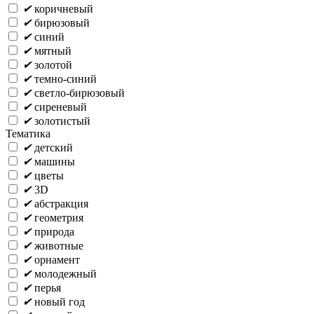
✔
коричневый
✔
бирюзовый
✔
синий
✔
мятный
✔
золотой
✔
темно-синий
✔
светло-бирюзовый
✔
сиреневый
✔
золотистый
Тематика
✔
детский
✔
машины
✔
цветы
✔
3D
✔
абстракция
✔
геометрия
✔
природа
✔
животные
✔
орнамент
✔
молодежный
✔
перья
✔
новый год