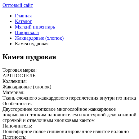
Оптовый сайт
Главная
Каталог
Мягкий инвентарь
Покрывала
Жаккардовые (хлопок)
Камея пудровая
Камея пудровая
Торговая марка:
АРТПОСТЕЛЬ
Коллекция:
Жаккардовые (хлопок)
Материал:
Ткань сложного жаккардового переплетения внутри п/э нитка
Особенности:
Двустороннее хлопковое многослойное жаккардовое
покрывало с тонким наполнителем и контурной декоративной
строчкой и отделочным хлопковым кантом
Наполнитель:
Полиэфирное полое силиконизированное извитое волокно
Плотность: