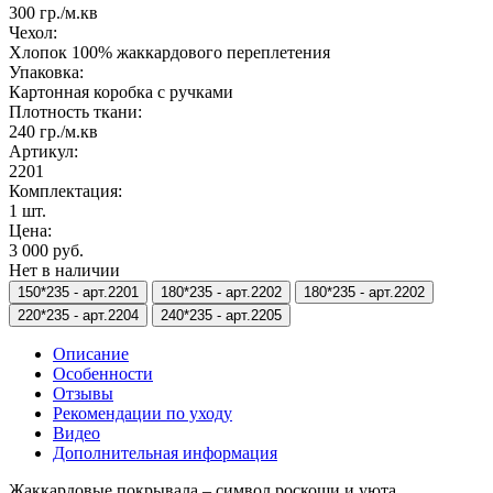
300 гр./м.кв
Чехол:
Хлопок 100% жаккардового переплетения
Упаковка:
Картонная коробка с ручками
Плотность ткани:
240 гр./м.кв
Артикул:
2201
Комплектация:
1 шт.
Цена:
3 000 руб.
Нет в наличии
150*235 -
арт.2201
180*235 -
арт.2202
180*235 -
арт.2202
220*235 -
арт.2204
240*235 -
арт.2205
Описание
Особенности
Отзывы
Рекомендации по уходу
Видео
Дополнительная информация
Жаккардовые покрывала – символ роскоши и уюта.