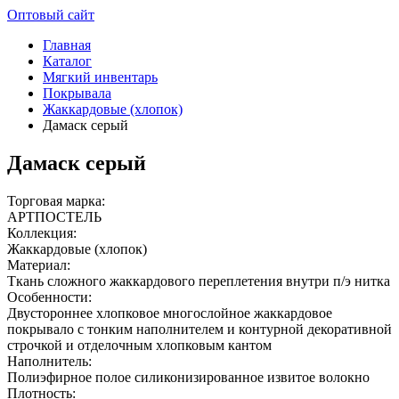
Оптовый сайт
Главная
Каталог
Мягкий инвентарь
Покрывала
Жаккардовые (хлопок)
Дамаск серый
Дамаск серый
Торговая марка:
АРТПОСТЕЛЬ
Коллекция:
Жаккардовые (хлопок)
Материал:
Ткань сложного жаккардового переплетения внутри п/э нитка
Особенности:
Двустороннее хлопковое многослойное жаккардовое
покрывало с тонким наполнителем и контурной декоративной
строчкой и отделочным хлопковым кантом
Наполнитель:
Полиэфирное полое силиконизированное извитое волокно
Плотность: