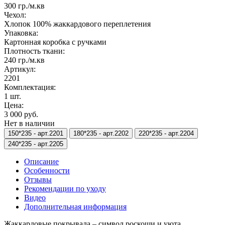
300 гр./м.кв
Чехол:
Хлопок 100% жаккардового переплетения
Упаковка:
Картонная коробка с ручками
Плотность ткани:
240 гр./м.кв
Артикул:
2201
Комплектация:
1 шт.
Цена:
3 000 руб.
Нет в наличии
150*235 -
арт.2201
180*235 -
арт.2202
220*235 -
арт.2204
240*235 -
арт.2205
Описание
Особенности
Отзывы
Рекомендации по уходу
Видео
Дополнительная информация
Жаккардовые покрывала – символ роскоши и уюта.