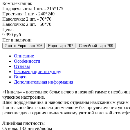
Комплектация:
Пододеяльник: 1 шт. - 215*175
Простыня: 1 шт. - 240*240
Наволочка: 2 шт. - 70*70
Наволочка: 2 шт. - 50*70
Цена:
9 390 руб.
Нет в наличии
2 сп. с Евро -
арт.796
Евро -
арт.797
Семейный -
арт.799
Описание
Особенности
Отзывы
Рекомендации по уходу
Видео
Дополнительная информация
«Нинель» - постельное белье велюр в нежной гамме с необыч
чудесное настроение.
Швы пододеяльника и наволочек отделаны изысканным узким ка
Постельное белье коллекции «велюр» без преувеличения украс
решение для создания по-настоящему уютной и легкой атмосфе
Линейная плотность:
Основа: 133 нитей/дюйм