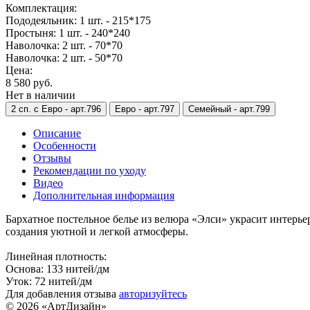
Комплектация:
Пододеяльник: 1 шт. - 215*175
Простыня: 1 шт. - 240*240
Наволочка: 2 шт. - 70*70
Наволочка: 2 шт. - 50*70
Цена:
8 580 руб.
Нет в наличии
2 сп. с Евро -
арт.796
Евро -
арт.797
Семейный -
арт.799
Описание
Особенности
Отзывы
Рекомендации по уходу
Видео
Дополнительная информация
Бархатное постельное белье из велюра «Элси» украсит интерь
создания уютной и легкой атмосферы.
Линейная плотность:
Основа: 133 нитей/дм
Уток: 72 нитей/дм
Для добавления отзыва
авторизуйтесь
© 2026 «АртДизайн»