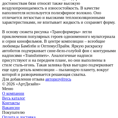
достоинствам бязи относят также высокую
воздухопроницаемость и износостойкость. В качестве
наполнителя используется полиэфирное волокно. Оно
отличается легкостью и высокими теплоизоляционными
характеристиками, не впитывает жидкость и сохраняет форму.
В основу сюжета рисунка «Трансформеры» легли
приключения популярных героев одноименного мультсериала
и серии кинофильмов. В центре композиции – всеобщие
любимцы Бамблби и ОптимусПрайм. Яркую раскраску
автоботов подчеркивает сине-бело-голубой фон с контурными
надписями «Transformers». Аналогичные надписи
присутствуют и на переднем плане, но они выполнены в
стиле сталь-огонь. Такая заливка букв выгодно подчеркивает
еще одну деталь композиции – пылающую планету, вокруг
которой и разворачивается решающая схватка.
Для добавления отзыва
авторизуйтесь
© 2026 «АртДизайн»
Меню
О компании
Весь каталог
Контакты
Вакансии
Покупателю
Оплата и доставка