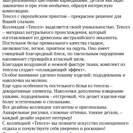
заштрихованных цветными карандашами. Детали выглядят
лаконично и при этом необычно, образуя интересную
композицию.
Тенсел с европейским принтом – прекрасное решение для
Вашей спальни.
Коллекция «Тенсел» выделяется своей уникальностью. Тенсел
– материал натурального происхождения, который
изготавливают из древесины австралийского эвкалипта.
Постельное белье премиального качества гладкое,
шелковистое, легкое, приятное на ощупь. Оно имеет
глянцевый благородный блеск, по тактильным ощущениям
напоминает струящийся атласный шелк.
Благодаря воздушной и нежной фактуре ткани, комплект из
тенсела создает «охлаждающий эффект».
Особое внимание уделено пошиву изделий: пододеяльник и
наволочки на молнии.
Еще одна особенность постельного белья из тенсела –
декоративные элементы. Наволочки дополнены изящными
ушками, пододеяльник - отстрочкой, что делает изделия еще
более эстетичными и стильными.
Все дизайны коллекции элегантны и оригинальны.
Акварельные рисунки, сложные оттенки, тонкие детали, –
каждый дизайн украсит интерьер!
С коллекцией «Тенсел» вы познаете искусство полноценного
отдыха и почувствуете себя уверенно и роскошно!