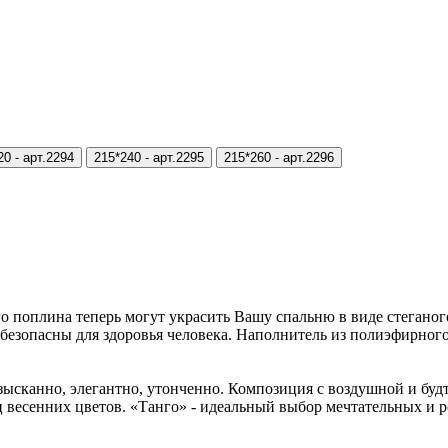
20 -
арт.2294
215*240 -
арт.2295
215*260 -
арт.2296
 поплина теперь могут украсить Вашу спальню в виде стеганог
 безопасны для здоровья человека. Наполнитель из полиэфирно
ысканно, элегантно, утонченно. Композиция с воздушной и будт
ц весенних цветов. «Танго» - идеальный выбор мечтательных и 