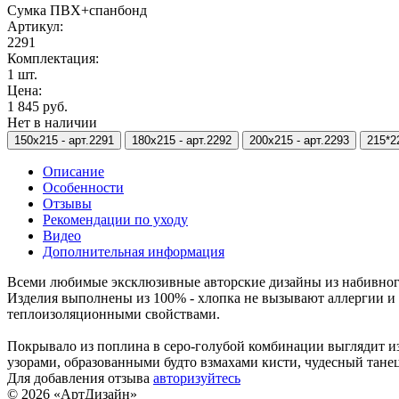
Сумка ПВХ+спанбонд
Артикул:
2291
Комплектация:
1 шт.
Цена:
1 845 руб.
Нет в наличии
150х215 -
арт.2291
180х215 -
арт.2292
200х215 -
арт.2293
215*2
Описание
Особенности
Отзывы
Рекомендации по уходу
Видео
Дополнительная информация
Всеми любимые эксклюзивные авторские дизайны из набивного
Изделия выполнены из 100% - хлопка не вызывают аллергии и
теплоизоляционными свойствами.
Покрывало из поплина в серо-голубой комбинации выглядит из
узорами, образованными будто взмахами кисти, чудесный тане
Для добавления отзыва
авторизуйтесь
© 2026 «АртДизайн»