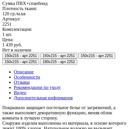
Сумка ПВХ+спанбонд
Плотность ткани:
120 гр./м.кв
Артикул:
2251
Комплектация:
1 шт.
Цена:
1 439 руб.
Нет в наличии
150х215 -
арт.2251
150х215 -
арт.2251
150х215 -
арт.2251
150х215 -
арт.2251
180х215 -
арт.2252
Описание
Особенности
Отзывы
Рекомендации по уходу
Видео
Дополнительная информация
Покрывало защищает постельное белье от загрязнений, а
также выполняет декоративную функцию, меняя облик
комнаты в лучшую сторону.
Снаружи изделия выполнены из материала, в основе которого
лежит 100% хлопок. Натуральное волокно не вызывает