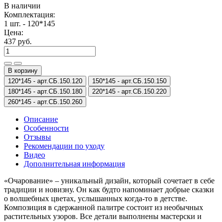
В наличии
Комплектация:
1 шт. - 120*145
Цена:
437 руб.
В корзину
120*145 -
арт.СБ.150.120
150*145 -
арт.СБ.150.150
180*145 -
арт.СБ.150.180
220*145 -
арт.СБ.150.220
260*145 -
арт.СБ.150.260
Описание
Особенности
Отзывы
Рекомендации по уходу
Видео
Дополнительная информация
«Очарование» – уникальный дизайн, который сочетает в себе
традиции и новизну. Он как будто напоминает добрые сказки
о волшебных цветах, услышанных когда-то в детстве.
Композиция в сдержанной палитре состоит из необычных
растительных узоров. Все детали выполнены мастерски и