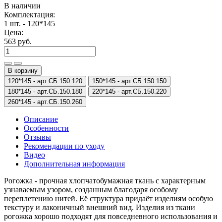
В наличии
Комплектация:
1 шт. - 120*145
Цена:
563 руб.
В корзину
120*145 -
арт.СБ.150.120
150*145 -
арт.СБ.150.150
180*145 -
арт.СБ.150.180
220*145 -
арт.СБ.150.220
260*145 -
арт.СБ.150.260
Описание
Особенности
Отзывы
Рекомендации по уходу
Видео
Дополнительная информация
Рогожка - прочная хлопчатобумажная ткань с характерным
узнаваемым узором, созданным благодаря особому
переплетению нитей. Её структура придаёт изделиям особую
текстуру и лаконичный внешний вид. Изделия из ткани
рогожка хорошо подходят для повседневного использования и