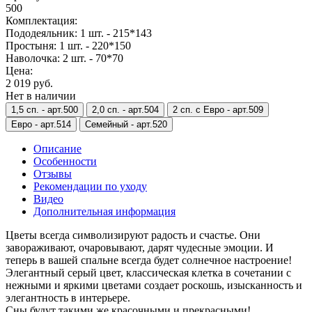
500
Комплектация:
Пододеяльник: 1 шт. - 215*143
Простыня: 1 шт. - 220*150
Наволочка: 2 шт. - 70*70
Цена:
2 019 руб.
Нет в наличии
1,5 сп. -
арт.500
2,0 сп. -
арт.504
2 сп. с Евро -
арт.509
Евро -
арт.514
Семейный -
арт.520
Описание
Особенности
Отзывы
Рекомендации по уходу
Видео
Дополнительная информация
Цветы всегда символизируют радость и счастье. Они
завораживают, очаровывают, дарят чудесные эмоции. И
теперь в вашей спальне всегда будет солнечное настроение!
Элегантный серый цвет, классическая клетка в сочетании с
нежными и яркими цветами создает роскошь, изысканность и
элегантность в интерьере.
Сны будут такими же красочными и прекрасными!