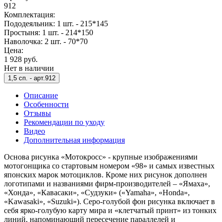
912
Комплектация:
Пододеяльник: 1 шт. - 215*145
Простыня: 1 шт. - 214*150
Наволочка: 2 шт. - 70*70
Цена:
1 928 руб.
Нет в наличии
1,5 сп. -
арт.912
Описание
Особенности
Отзывы
Рекомендации по уходу
Видео
Дополнительная информация
Основа рисунка «Мотокросс» - крупные изображениями
мотогонщика со стартовым номером «98» и самых известных
японских марок мотоциклов. Кроме них рисунок дополнен
логотипами и названиями фирм-производителей – «Ямаха»,
«Хонда», «Кавасаки», «Судзуки» («Yamaha», «Honda»,
«Kawasaki», «Suzuki»). Серо-голубой фон рисунка включает в
себя ярко-голубую карту мира и «клетчатый принт» из тонких
линий, напоминающий пересечение параллелей и