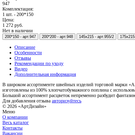
947
Комплектация:
1 шт. - 200*150
Цена:
1 272 руб.
Нет в наличии
200*150 -
арт.947
200*200 -
арт.948
145х215 -
арт.955/2
175х215
Описание
Особенности
Отзывы
Рекомендации по уходу
Видео
Дополнительная информация
В широком ассортименте швейных изделий торговой марки «
изготовлены из 100% хлопчатобумажного поплина с использов
Большой ассортимент расцветок непременно разбудит фантази
Для добавления отзыва
авторизуйтесь
© 2026 «АртДизайн»
Меню
О компании
Весь каталог
Контакты
Вакансии