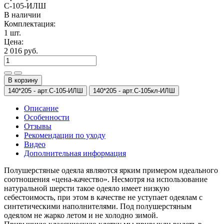
С-105-ИЛШ
В наличии
Комплектация:
1 шт.
Цена:
2 016 руб.
В корзину
140*205 -
арт.С-105-ИЛШ
140*205 -
арт.С-105кл-ИЛШ
Описание
Особенности
Отзывы
Рекомендации по уходу
Видео
Дополнительная информация
Полушерстяные одеяла являются ярким примером идеального
соотношения «цена-качество». Несмотря на использование
натуральной шерсти такое одеяло имеет низкую
себестоимость, при этом в качестве не уступает одеялам с
синтетическими наполнителями. Под полушерстяным
одеялом не жарко летом и не холодно зимой.