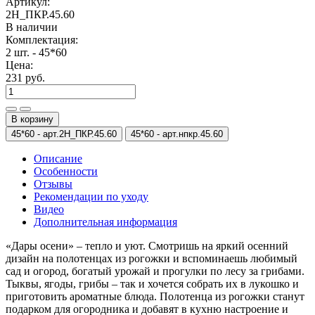
Артикул:
2Н_ПКР.45.60
В наличии
Комплектация:
2 шт. - 45*60
Цена:
231 руб.
В корзину
45*60 -
арт.2Н_ПКР.45.60
45*60 -
арт.нпкр.45.60
Описание
Особенности
Отзывы
Рекомендации по уходу
Видео
Дополнительная информация
«Дары осени» – тепло и уют. Смотришь на яркий осенний
дизайн на полотенцах из рогожки и вспоминаешь любимый
сад и огород, богатый урожай и прогулки по лесу за грибами.
Тыквы, ягоды, грибы – так и хочется собрать их в лукошко и
приготовить ароматные блюда. Полотенца из рогожки станут
подарком для огородника и добавят в кухню настроение и