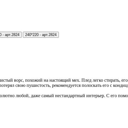
0 -
арт.2824
240*220 -
арт.2824
й ворс, похожий на настоящий мех. Плед легко стирать, его во
 потерял свою пушистость, рекомендуется полоскать его с конд
солютно любой, даже самый нестандартный интерьер. С его помо