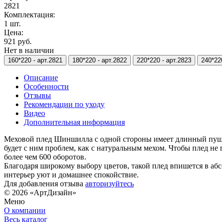
2821
Комплектация:
1 шт.
Цена:
921 руб.
Нет в наличии
160*220 -
арт.2821
180*220 -
арт.2822
220*220 -
арт.2823
240*22
Описание
Особенности
Отзывы
Рекомендации по уходу
Видео
Дополнительная информация
Меховой плед Шиншилла с одной стороны имеет длинный пушисты
будет с ним проблем, как с натуральным мехом. Чтобы плед не
более чем 600 оборотов.
Благодаря широкому выбору цветов, такой плед впишется в аб
интерьер уют и домашнее спокойствие.
Для добавления отзыва
авторизуйтесь
© 2026 «АртДизайн»
Меню
О компании
Весь каталог