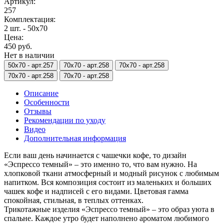
Артикул:
257
Комплектация:
2 шт. - 50х70
Цена:
450 руб.
Нет в наличии
50х70 -
арт.257
70х70 -
арт.258
70х70 -
арт.258
70х70 -
арт.258
70х70 -
арт.258
Описание
Особенности
Отзывы
Рекомендации по уходу
Видео
Дополнительная информация
Если ваш день начинается с чашечки кофе, то дизайн
«Эспрессо темный» – это именно то, что вам нужно. На
хлопковой ткани атмосферный и модный рисунок с любимым
напитком. Вся композиция состоит из маленьких и больших
чашек кофе и надписей с его видами. Цветовая гамма
спокойная, стильная, в теплых оттенках.
Трикотажные изделия «Эспрессо темный» – это образ уюта в
спальне. Каждое утро будет наполнено ароматом любимого