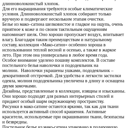
длинноволокнистый хлопок.
Для его выращивания требуются особые климатические
условия. Длинноволокнистый хлопок собирают только
вручную и подвергают нескольким этапам очистки.
Белье из мако–сатина шелковистое и гладкое на ощупь, очень
приятное к коже и по своим тактильным ощущениям
напоминает шелк. Оно хорошо пропускает воздух, впитывает
влагу. Благодаря таким преимуществам и натуральному
составу, коллекция «Мако-сатин» особенно хороша в
использовании теплой весной и осенью, а также в жаркое
лето. При этом она универсальна в любое время года.
Особое внимание уделено пошиву комплектов. В составе
постельного белья наволочки и пододеяльник на
молнии. Наволочки украшены ушками, пододеяльник –
декоративной отстрочкой. Для удобства и легкости застилки
одеяла, молния пододеяльника увеличена в длину и оснащена
двумя замочками.
Дизайны, представленные в коллекции, изящны и изысканны.
Они хорошо подходят для разных интерьерных стилей и
придают особый шарм окружающему пространству.
Рисунки в мако-сатине остаются яркими, так как для ткани
используется активный способ крашения. Активные
красители, используемые при окрашивании ткани, безопасны
и безвредны.
Постельное белье из мако-сатина упаковано в подарочную