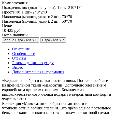
Комплектация:
Пододеяльник (молния, ушки): 1 шт.- 210*175
Простыня: 1 шт.- 240*240
Наволочка (молния, ушки): 2 шт.- 70*70
Наволочка (молния, ушки): 2 шт.- 50*70
Цена:
10 425 руб.
Нет в наличии
2 сп. с Евро -
арт.886
Евро -
арт.887
Описание
Особенности
Отзывы
Рекомендации по уходу
Видео
Дополнительная информация
«Версалия» – образ изысканности и шика. Постельное белье
из премиальной ткани «макосатин» дополнено элегантным
европейским принтом с цветами. Комплект из
высококачественного хлопка подарит невероятный комфорт и
чудесные сны.
Коллекция «Мако-сатин» – образ элегантности и
утонченности в облике спальни. Это премиальное постельное
белье из ткани высокого качества, сырьем для которой служит