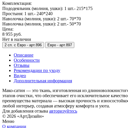
Комплектация:
Пододеяльник (молния, ушки): 1 шт.- 215*175
Простыня: 1 шт.- 240*240
Наволочка (молния, ушки): 2 шт.- 70*70
Наволочка (молния, ушки): 2 шт.- 50*70
Цена:
8 955 руб.
Нет в наличии
2 сп. с Евро -
арт.896
Евро -
арт.897
Описание
Особенности
Отзывы
Рекомендации по уходу
Видео
Дополнительная информация
Мако-сатин — это ткань, изготовленная из длинноволокнистог
этапов очистки, что обеспечивает его исключительное качест
преимущества материала — высокая прочность и износостойкос
любой интерьер, создавая атмосферу комфорта и уюта.
Для добавления отзыва
авторизуйтесь
© 2026 «АртДизайн»
Меню
О компании