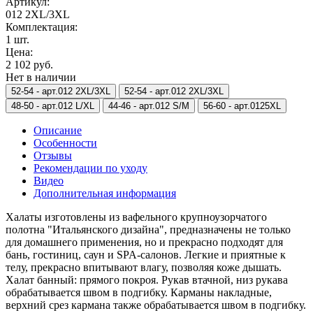
Артикул:
012 2XL/3XL
Комплектация:
1 шт.
Цена:
2 102 руб.
Нет в наличии
52-54 -
арт.012 2XL/3XL
52-54 -
арт.012 2XL/3XL
48-50 -
арт.012 L/XL
44-46 -
арт.012 S/M
56-60 -
арт.0125XL
Описание
Особенности
Отзывы
Рекомендации по уходу
Видео
Дополнительная информация
Халаты изготовлены из вафельного крупноузорчатого
полотна "Итальянского дизайна", предназначены не только
для домашнего применения, но и прекрасно подходят для
бань, гостиниц, саун и SPA-салонов. Легкие и приятные к
телу, прекрасно впитывают влагу, позволяя коже дышать.
Халат банный: прямого покроя. Рукав втачной, низ рукава
обрабатывается швом в подгибку. Карманы накладные,
верхний срез кармана также обрабатывается швом в подгибку.