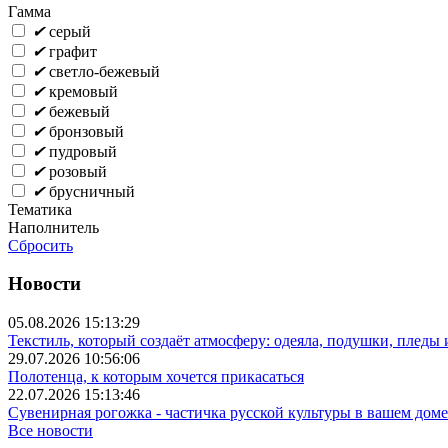
Гамма
✔
серый
✔
графит
✔
светло-бежевый
✔
кремовый
✔
бежевый
✔
бронзовый
✔
пудровый
✔
розовый
✔
брусничный
Тематика
Наполнитель
Сбросить
Новости
05.08.2026 15:13:29
Текстиль, который создаёт атмосферу: одеяла, подушки, пледы
29.07.2026 10:56:06
Полотенца, к которым хочется прикасаться
22.07.2026 15:13:46
Сувенирная рогожка - частичка русской культуры в вашем доме
Все новости