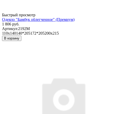
Быстрый просмотр
Одеяло "Бамбук облегченное" (Премиум)
1 806 руб.
Артикул:
2192М
110х140
140*205
172*205
200х215
В корзину