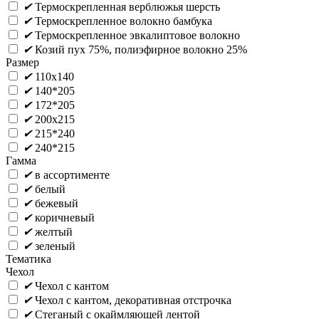
✔
Термоскрепленная верблюжья шерсть
✔
Термоскрепленное волокно бамбука
✔
Термоскрепленное эвкалиптовое волокно
✔
Козий пух 75%, полиэфирное волокно 25%
Размер
✔
110х140
✔
140*205
✔
172*205
✔
200х215
✔
215*240
✔
240*215
Гамма
✔
в ассортименте
✔
белый
✔
бежевый
✔
коричневый
✔
желтый
✔
зеленый
Тематика
Чехол
✔
Чехол с кантом
✔
Чехол с кантом, декоративная отстрочка
✔
Стеганый с окаймляющей лентой