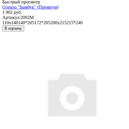
Быстрый просмотр
Одеяло "Бамбук" (Премиум)
1 902 руб.
Артикул:
2092М
110х140
140*205
172*205
200х215
215*240
В корзину