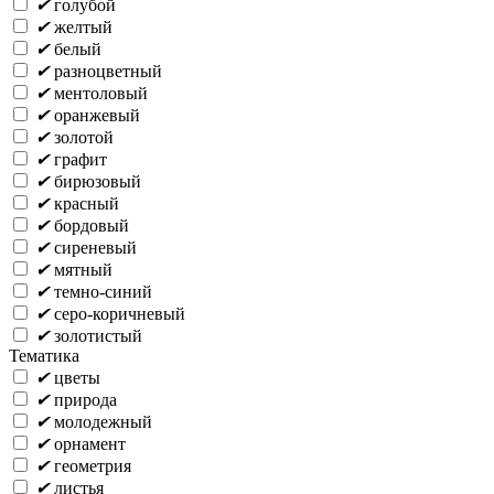
✔
голубой
✔
желтый
✔
белый
✔
разноцветный
✔
ментоловый
✔
оранжевый
✔
золотой
✔
графит
✔
бирюзовый
✔
красный
✔
бордовый
✔
сиреневый
✔
мятный
✔
темно-синий
✔
серо-коричневый
✔
золотистый
Тематика
✔
цветы
✔
природа
✔
молодежный
✔
орнамент
✔
геометрия
✔
листья