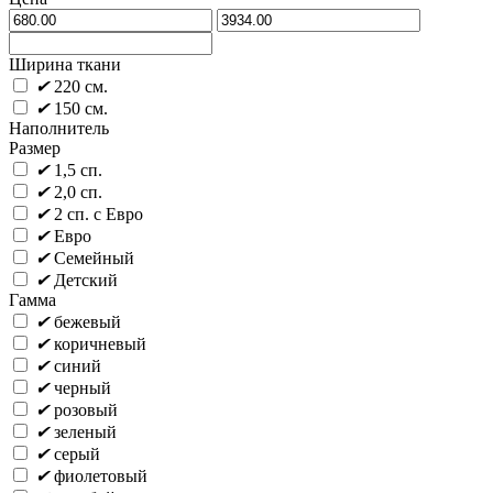
Ширина ткани
✔
220 см.
✔
150 см.
Наполнитель
Размер
✔
1,5 сп.
✔
2,0 сп.
✔
2 сп. с Евро
✔
Евро
✔
Семейный
✔
Детский
Гамма
✔
бежевый
✔
коричневый
✔
синий
✔
черный
✔
розовый
✔
зеленый
✔
серый
✔
фиолетовый