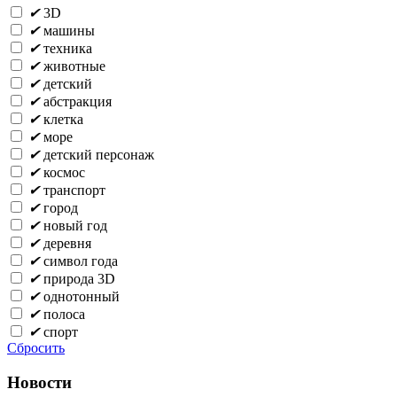
✔
3D
✔
машины
✔
техника
✔
животные
✔
детский
✔
абстракция
✔
клетка
✔
море
✔
детский персонаж
✔
космос
✔
транспорт
✔
город
✔
новый год
✔
деревня
✔
символ года
✔
природа 3D
✔
однотонный
✔
полоса
✔
спорт
Сбросить
Новости