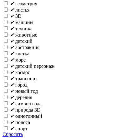
✔
геометрия
✔
листья
✔
3D
✔
машины
✔
техника
✔
животные
✔
детский
✔
абстракция
✔
клетка
✔
море
✔
детский персонаж
✔
космос
✔
транспорт
✔
город
✔
новый год
✔
деревня
✔
символ года
✔
природа 3D
✔
однотонный
✔
полоса
✔
спорт
Сбросить