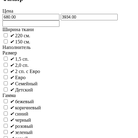
Цена
Ширина ткани
✔
220 см.
✔
150 см.
Наполнитель
Размер
✔
1,5 сп.
✔
2,0 сп.
✔
2 сп. с Евро
✔
Евро
✔
Семейный
✔
Детский
Гамма
✔
бежевый
✔
коричневый
✔
синий
✔
черный
✔
розовый
✔
зеленый