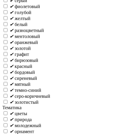
✔
серый
✔
фиолетовый
✔
голубой
✔
желтый
✔
белый
✔
разноцветный
✔
ментоловый
✔
оранжевый
✔
золотой
✔
графит
✔
бирюзовый
✔
красный
✔
бордовый
✔
сиреневый
✔
мятный
✔
темно-синий
✔
серо-коричневый
✔
золотистый
Тематика
✔
цветы
✔
природа
✔
молодежный
✔
орнамент